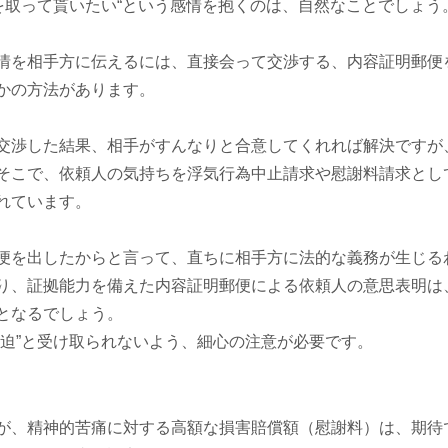
任を取って貰いたい“という感情を抱くのは、自然なことでしょう
情を相手方に伝えるには、直接会って交渉する、内容証明郵便
かの方法があります。
交渉した結果、相手がすんなりと合意してくれれば解決ですが
そこで、依頼人の気持ちを浮気行為中止請求や慰謝料請求とし
れています。
便を出したからと言って、直ちに相手方に法的な義務が生じる
り、証拠能力を備えた内容証明郵便による依頼人の意思表明は
となるでしょう。
脅迫”と受け取られないよう、細心の注意が必要です。
が、精神的苦痛に対する高額な損害賠償額（慰謝料）は、期待