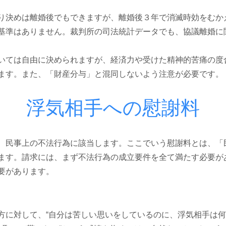
り決めは離婚後でもできますが、離婚後３年で消滅時効をむか
基準はありません。裁判所の司法統計データでも、協議離婚に
いては自由に決められますが、経済力や受けた精神的苦痛の度
ます。
また、「財産分与」と混同しないよう注意が必要です。
浮気相手への慰謝料
、民事上の不法行為に該当します。ここでいう慰謝料とは、「
ます。
請求には、まず不法行為の成立要件を全て満たす必要が
要があります。
方に対して、“自分は苦しい思いをしているのに、浮気相手は