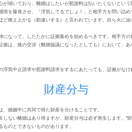
心が傾いており、離婚はしたいが慰謝料は払いたくないという
感情を爆発させ、「浮気してるでしょ！」と相手方を問い詰め
ほど燃え上がる（勘違いする）と言われています。
自ら火に油
静になって、したたかに証拠集めを始めるべきです。相手方の
証拠は、後の交渉（離婚協議になったとしても）において、あ
の浮気中止請求や慰謝料請求をするにあたっても、証拠がなけ
財産分与
は、婚姻中に共同で得た財産を分けることです。
生しない離婚はあり得ますが、財産分与は必ず発生します。“財
るものとできないものがあります。