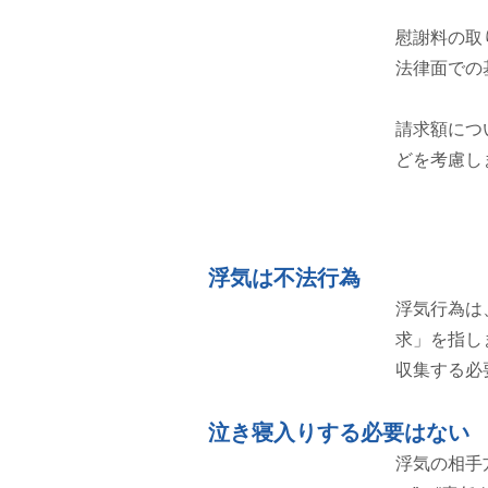
慰謝料の取
法律面での
請求額につ
どを考慮し
浮気は不法行為
浮気行為は
求」を指し
収集する必
泣き寝入りする必要はな
い
浮気
の相手