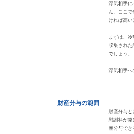
浮気相手に
ん。
ここで
ければ高い
まずは、冷
収集された
でしょう。
浮気相手へ
財産分与の範囲
財産分与と
慰謝料が発
産分与でき