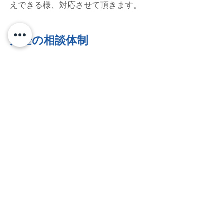
えできる様、対応させて頂きます。
万全の相談体制
離婚業務では広範囲な法的実務が関
連します。残念ながら、ありとあら
ゆる離婚業務を行政書士が一人で処
理する事はできません。
例えば、離婚をするか否か迷ってい
る段階にある依頼人の場合には、
「夫婦カウンセラー」が、 協議の段
階では「行政書士」が、 離婚成立
後、内容によっては「司法書士」
「社会保険労務士」が、 裁判所での